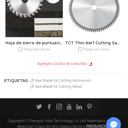
Hoja de sierra de puntuación cónica TCT
TCT Thin-kerf Cutting Saw Blade
Pregunte ahora
Pregunte ahora
ETIQUETAS:
Saw Blade for Cutting Aluminum
Saw Blade for Cutting Wood
Copyright © Chengdu Yibai Technology Co., Ltd. Reservados todos los
derechos |
mapa del sitio
| Apoyo técnico: