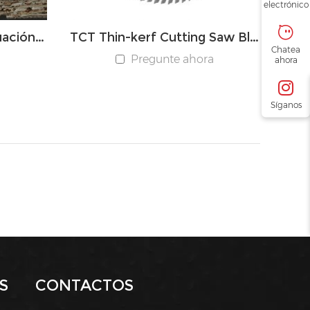
electrónico
Hoja de sierra de puntuación cónica TCT
TCT Thin-kerf Cutting Saw Blade
Chatea
a
Pregunte ahora
ahora
Síganos
S
CONTACTOS