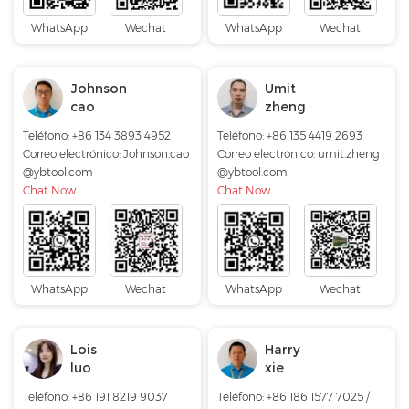
WhatsApp
Wechat
WhatsApp
Wechat
Johnson
Umit
cao
zheng
Teléfono: +86 134 3893 4952
Teléfono: +86 135 4419 2693
Correo electrónico:
Johnson.cao
Correo electrónico:
umit.zheng
@ybtool.com
@ybtool.com
Chat Now
Chat Now
WhatsApp
Wechat
WhatsApp
Wechat
Lois
Harry
luo
xie
Teléfono: +86 191 8219 9037
Teléfono: +86 186 1577 7025 /