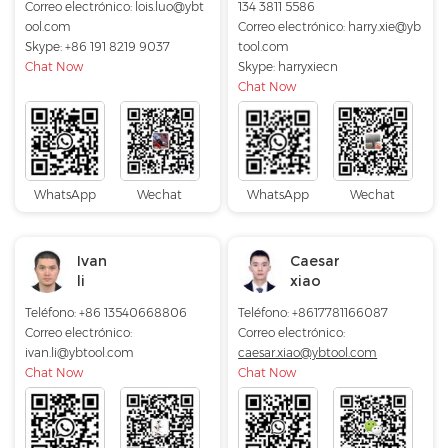
Correo electrónico:
lois.luo@ybt
134 3811 5586
ool.com
Correo electrónico:
harry.xie@yb
Skype:
+86 191 8219 9037
tool.com
Chat Now
Skype:
harryxiecn
Chat Now
WhatsApp
Wechat
WhatsApp
Wechat
Ivan
Caesar
li
xiao
Teléfono: +86 13540668806
Teléfono: +8617781166087
Correo electrónico:
Correo electrónico:
ivan.li@ybtool.com
caesar.xiao@ybtool.com
Chat Now
Chat Now