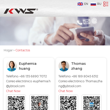
EN
RU
Hogar
>
Contactos
Euphemia
Thomas
huang
zhang
Teléfono: +86 135 6890 7072
Teléfono: +86 189 8045 6312
Correo electrónico:
euphemia.h
Correo electrónico:
Thomas.zha
@ybtool.com
ng@ybtool.com
Chat Now
Chat Now