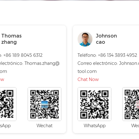
Thomas
Johnson
zhang
cao
o: +86 189 8045 6312
Teléfono: +86 134 3893 4952
electrónico:
Thomas.zhang@
Correo electrónico:
Johnson
com
tool.com
ow
Chat Now
sApp
Wechat
WhatsApp
We