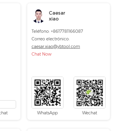
Caesar
xiao
Teléfono: +8617781166087
Correo electrónico:
caesar.xiao@ybtool.com
Chat Now
chat
WhatsApp
Wechat