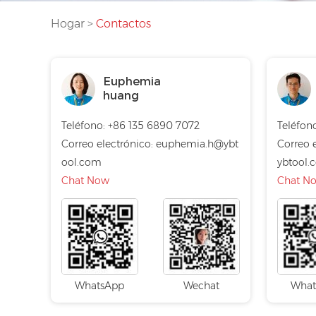
Hogar
>
Contactos
Euphemia
huang
Teléfono: +86 135 6890 7072
Teléfon
Correo electrónico:
euphemia.h@ybt
Correo 
ool.com
ybtool.
Chat Now
Chat N
WhatsApp
Wechat
What