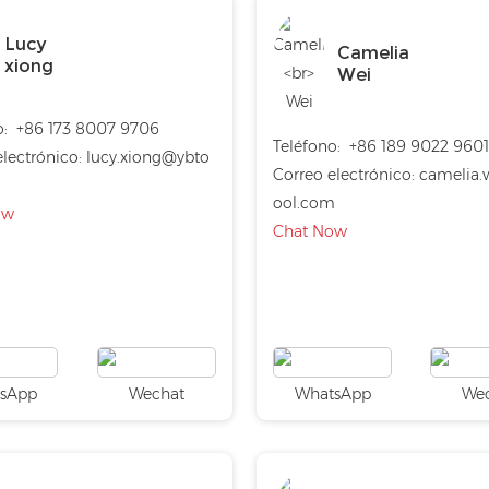
Lucy
Camelia
xiong
Wei
o:
+86 173 8007 9706
Teléfono:
+86 189 9022 960
lectrónico:
lucy.xiong@ybto
Correo electrónico:
camelia.
ool.com
ow
Chat Now
sApp
Wechat
WhatsApp
We