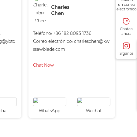
un correo
Charles
electrónico
Chen
Chatea
2
Teléfono:
+86 182 8093 1736
ahora
g@ybto
Correo electrónico:
charleschen@kw
ssawblade.com
Síganos
Chat Now
chat
WhatsApp
Wechat