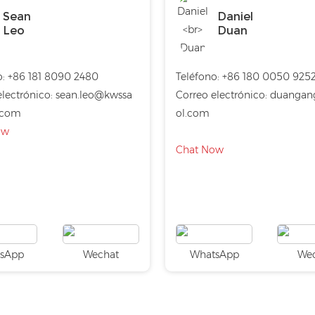
Sean
Daniel
Leo
Duan
:
+86 181 8090 2480
Teléfono:
+86 180 0050 925
lectrónico:
sean.leo@kwssa
Correo electrónico:
duangan
.com
ol.com
ow
Chat Now
sApp
Wechat
WhatsApp
We