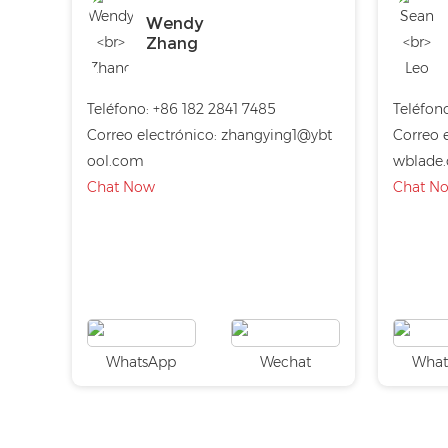
Wendy
Zhang
Teléfono:
+86 182 2841 7485
Teléfono
Correo electrónico:
zhangying1@ybt
Correo e
ool.com
wblade
Chat Now
Chat N
WhatsApp
Wechat
What