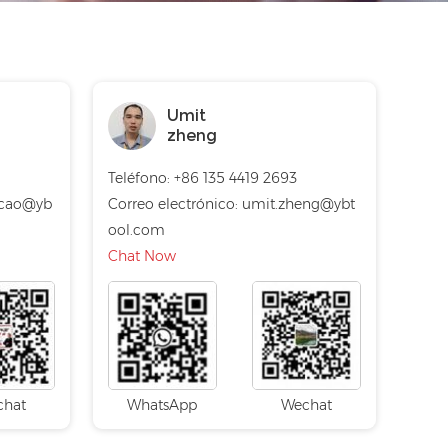
Umit
zheng
Teléfono: +86 135 4419 2693
.cao@yb
Correo electrónico:
umit.zheng@ybt
ool.com
Chat Now
chat
WhatsApp
Wechat