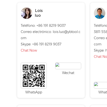
Lois
luo
Teléfono: +86 191 8219 9037
Teléfono
Correo electrónico:
lois.luo@ybtool.c
3811 55
om
Correo 
Skype:
+86 191 8219 9037
com
Chat Now
Skype:
h
Chat N
Wechat
WhatsApp
What