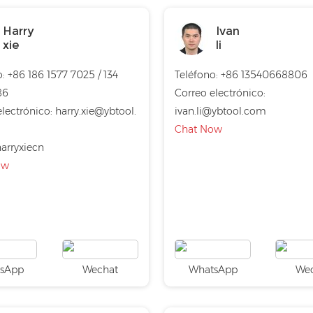
Harry
Ivan
xie
li
: +86 186 1577 7025 / 134
Teléfono: +86 13540668806
86
Correo electrónico:
electrónico:
harry.xie@ybtool.
ivan.li@ybtool.com
Chat Now
arryxiecn
ow
sApp
Wechat
WhatsApp
We