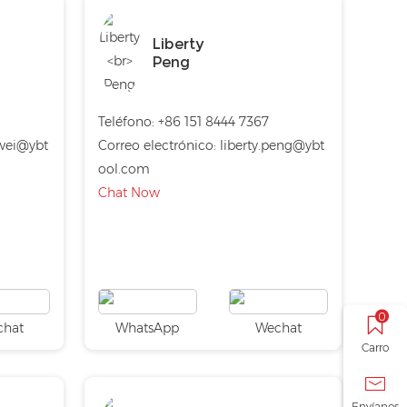
Liberty
Peng
1
Teléfono:
+86 151 8444 7367
wei@ybt
Correo electrónico:
liberty.peng@ybt
ool.com
Chat Now
0
chat
WhatsApp
Wechat
Carro
Envíanos