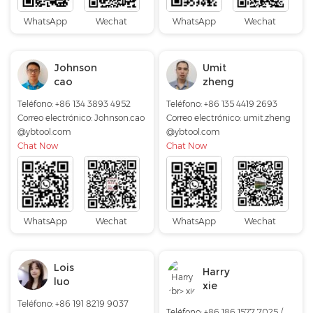
WhatsApp
Wechat
WhatsApp
Wechat
Johnson
Umit
cao
zheng
Teléfono: +86 134 3893 4952
Teléfono: +86 135 4419 2693
Correo electrónico:
Johnson.cao
Correo electrónico:
umit.zheng
@ybtool.com
@ybtool.com
Chat Now
Chat Now
WhatsApp
Wechat
WhatsApp
Wechat
Lois
Harry
luo
xie
Teléfono: +86 191 8219 9037
Teléfono: +86 186 1577 7025 /