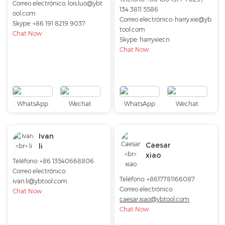
Correo electrónico:
lois.luo@ybt
134 3811 5586
ool.com
Correo electrónico:
harry.xie@yb
Skype:
+86 191 8219 9037
tool.com
Chat Now
Skype:
harryxiecn
Chat Now
WhatsApp
Wechat
WhatsApp
Wechat
Ivan
Caesar
li
xiao
Teléfono: +86 13540668806
Correo electrónico:
Teléfono: +8617781166087
ivan.li@ybtool.com
Correo electrónico:
Chat Now
caesar.xiao@ybtool.com
Chat Now