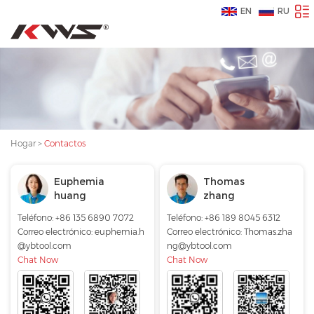
EN
RU
Hogar
>
Contactos
Euphemia
Thomas
huang
zhang
Teléfono: +86 135 6890 7072
Teléfono: +86 189 8045 6312
Correo electrónico:
euphemia.h
Correo electrónico:
Thomas.zha
@ybtool.com
ng@ybtool.com
Chat Now
Chat Now