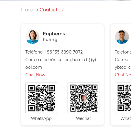
Hogar
>
Contactos
Euphemia
huang
Teléfono: +86 135 6890 7072
Teléfon
Correo electrónico:
euphemia.h@ybt
Correo 
ool.com
ybtool.
Chat Now
Chat N
WhatsApp
Wechat
What