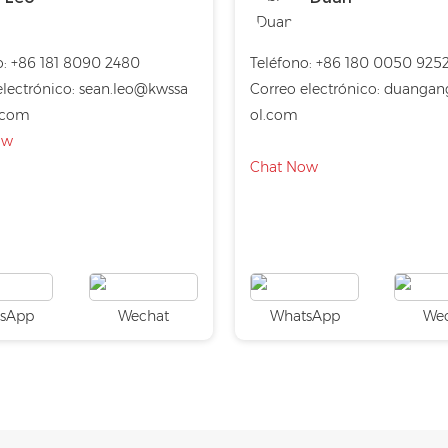
:
+86 181 8090 2480
Teléfono:
+86 180 0050 925
lectrónico:
sean.leo@kwssa
Correo electrónico:
duangan
.com
ol.com
ow
Chat Now
sApp
Wechat
WhatsApp
We