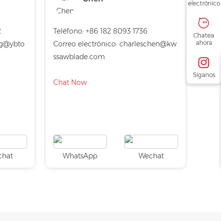
electrónico
2
Teléfono:
+86 182 8093 1736
Chatea
ahora
g@ybto
Correo electrónico:
charleschen@kw
ssawblade.com
Síganos
Chat Now
chat
WhatsApp
Wechat