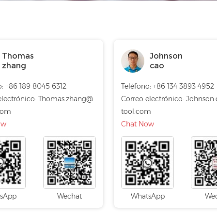
Thomas
Johnson
zhang
cao
o: +86 189 8045 6312
Teléfono: +86 134 3893 4952
electrónico:
Thomas.zhang@
Correo electrónico:
Johnson
com
tool.com
ow
Chat Now
sApp
Wechat
WhatsApp
We