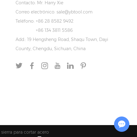
Contacto: Mr. Harry Xie
Correo electrónico:
sale@ybtool.com
Teléfono: +86 28 8582 9492
+86 134 3811 5586
Add.: 19 Hengsheng Road, Shaqu Town, Dayi
County, Chengdu, Sichuan, China
Chat with Us
 sierra para cortar acero