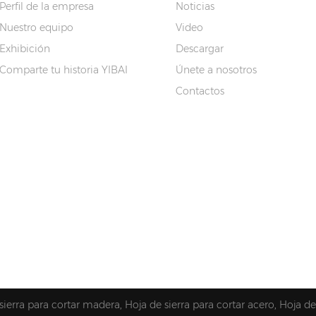
Perfil de la empresa
Noticias
Nuestro equipo
Video
Exhibición
Descargar
Comparte tu historia YIBAI
Únete a nosotros
Contactos
sierra para cortar madera
,
Hoja de sierra para cortar acero
,
Hoja de