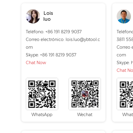
Lois
luo
Teléfono: +86 191 8219 9037
Teléfono
Correo electrónico:
lois.luo@ybtool.c
3811 55
om
Correo 
Skype:
+86 191 8219 9037
com
Chat Now
Skype:
h
Chat N
WhatsApp
Wechat
What