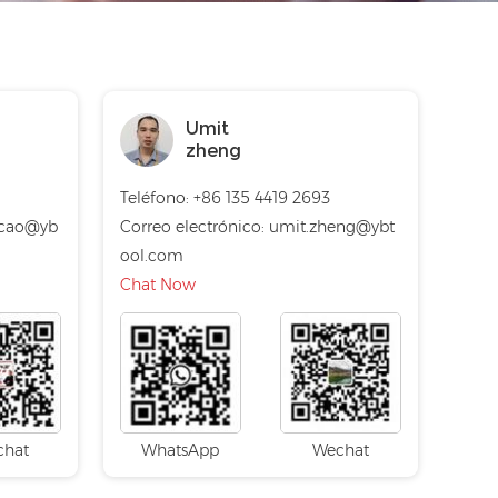
Umit
zheng
Teléfono: +86 135 4419 2693
.cao@yb
Correo electrónico:
umit.zheng@ybt
ool.com
Chat Now
chat
WhatsApp
Wechat