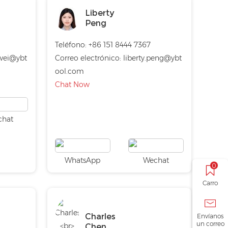
Liberty
Peng
1
Teléfono:
+86 151 8444 7367
wei@ybt
Correo electrónico:
liberty.peng@ybt
ool.com
Chat Now
chat
WhatsApp
Wechat
0
Carro
Charles
Envíanos
un correo
Chen