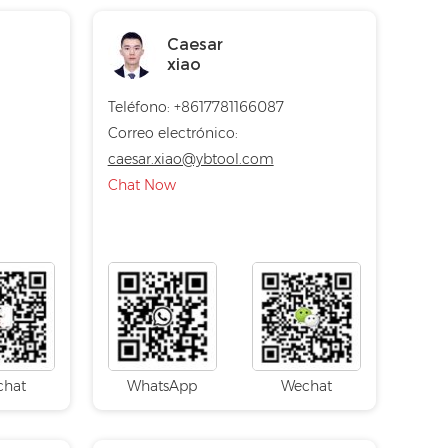
Caesar
xiao
Teléfono: +8617781166087
Correo electrónico:
caesar.xiao@ybtool.com
Chat Now
chat
WhatsApp
Wechat