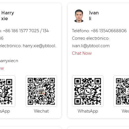
Harry
Ivan
xie
li
: +86 186 1577 7025 / 134
Teléfono: +86 13540668806
86
Correo electrónico:
electrónico:
harry.xie@ybtool.
ivan.li@ybtool.com
Chat Now
arryxiecn
ow
sApp
Wechat
WhatsApp
We