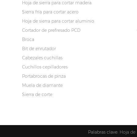
Hoja de sierra para cortar madera
Sierra fría para cortar acero
Hoja de sierra para cortar aluminio
Cortador de prefresado PCD
Broca
Bit de enrutador
Cabezales cuchillas
Cuchillos cepilladores
Portabrocas de pinza
Muela de diamante
Sierra de corte
Palabras clave:
Hoja de 