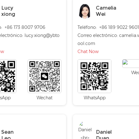
Lucy
Camelia
xiong
Wei
o:
+86 173 8007 9706
Teléfono:
+86 189 9022 960
lectrónico:
lucy.xiong@ybto
Correo electrónico:
camelia.
ool.com
ow
Chat Now
We
sApp
Wechat
WhatsApp
Sean
Daniel
Leo
Duan