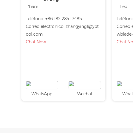
Teléfono:
+86 182 2841 7485
Teléfono
Correo electrónico:
zhangying1@ybt
Correo e
ool.com
wblade
Chat Now
Chat N
WhatsApp
Wechat
What