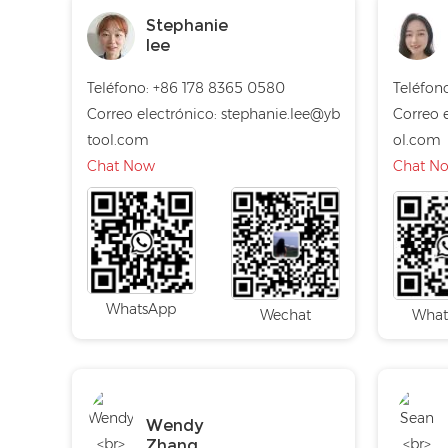
Stephanie
lee
Teléfono: +86 178 8365 0580
Teléfon
Correo electrónico:
stephanie.lee@yb
Correo e
tool.com
ol.com
Chat Now
Chat N
WhatsApp
Wechat
What
Wendy
Zhang