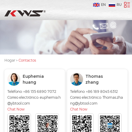
EN
RU
Hogar
>
Contactos
Euphemia
Thomas
huang
zhang
Teléfono: +86 135 6890 7072
Teléfono: +86 189 8045 6312
Correo electrónico:
euphemia.h
Correo electrónico:
Thomas.zha
@ybtool.com
ng@ybtool.com
Chat Now
Chat Now