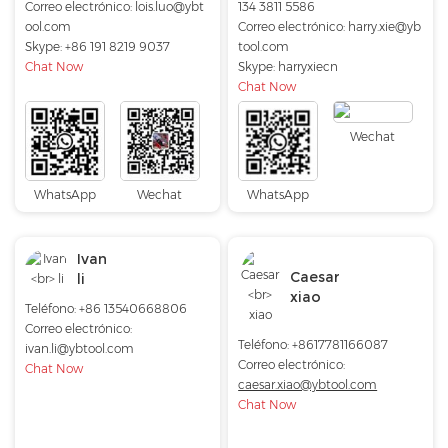
Correo electrónico:
lois.luo@ybt
134 3811 5586
ool.com
Correo electrónico:
harry.xie@yb
Skype:
+86 191 8219 9037
tool.com
Chat Now
Skype:
harryxiecn
Chat Now
Wechat
WhatsApp
Wechat
WhatsApp
Ivan
Caesar
li
xiao
Teléfono: +86 13540668806
Correo electrónico:
Teléfono: +8617781166087
ivan.li@ybtool.com
Correo electrónico:
Chat Now
caesar.xiao@ybtool.com
Chat Now