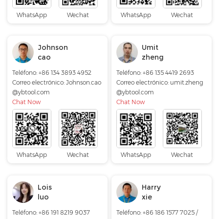
WhatsApp
Wechat
WhatsApp
Wechat
Johnson
Umit
cao
zheng
Teléfono: +86 134 3893 4952
Teléfono: +86 135 4419 2693
Correo electrónico:
Johnson.cao
Correo electrónico:
umit.zheng
@ybtool.com
@ybtool.com
Chat Now
Chat Now
WhatsApp
Wechat
WhatsApp
Wechat
Lois
Harry
luo
xie
Teléfono: +86 191 8219 9037
Teléfono: +86 186 1577 7025 /