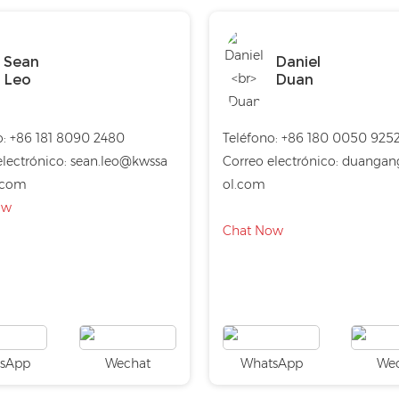
Sean
Daniel
Leo
Duan
:
+86 181 8090 2480
Teléfono:
+86 180 0050 925
lectrónico:
sean.leo@kwssa
Correo electrónico:
duangan
.com
ol.com
ow
Chat Now
sApp
Wechat
WhatsApp
We