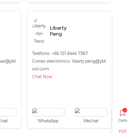
Liberty
Peng
1
Teléfono:
+86 151 8444 7367
wei@ybt
Correo electrónico:
liberty.peng@ybt
ool.com
Chat Now
0
Carro
chat
WhatsApp
Wechat