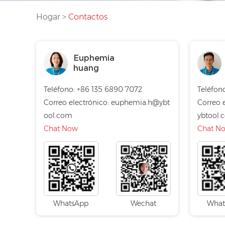
Hogar
>
Contactos
Euphemia
huang
Teléfono: +86 135 6890 7072
Teléfon
Correo electrónico:
euphemia.h@ybt
Correo 
ool.com
ybtool.
Chat Now
Chat N
WhatsApp
Wechat
What