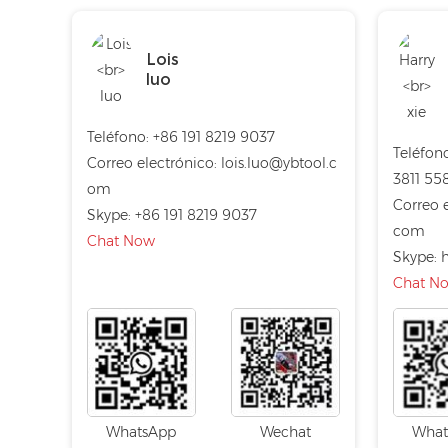
Lois
luo
Teléfono: +86 191 8219 9037
Teléfono
Correo electrónico:
lois.luo@ybtool.c
3811 55
om
Correo 
Skype:
+86 191 8219 9037
com
Chat Now
Skype:
h
Chat N
WhatsApp
Wechat
What