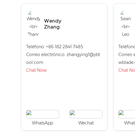
Wendy
Zhang
Teléfono:
+86 182 2841 7485
Teléfono
Correo electrónico:
zhangying1@ybt
Correo e
ool.com
wblade
Chat Now
Chat N
WhatsApp
Wechat
What