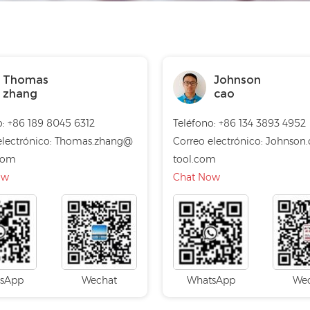
Thomas
Johnson
zhang
cao
o: +86 189 8045 6312
Teléfono: +86 134 3893 4952
electrónico:
Thomas.zhang@
Correo electrónico:
Johnson
com
tool.com
ow
Chat Now
sApp
Wechat
WhatsApp
We