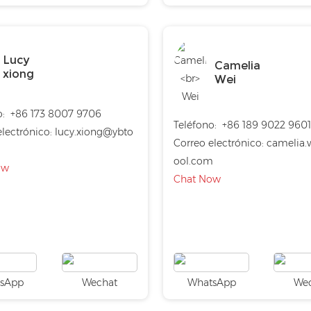
Lucy
Camelia
xiong
Wei
o:
+86 173 8007 9706
Teléfono:
+86 189 9022 960
lectrónico:
lucy.xiong@ybto
Correo electrónico:
camelia.
ool.com
ow
Chat Now
sApp
Wechat
WhatsApp
We