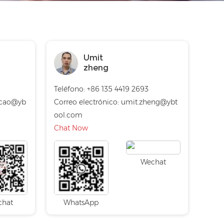
Umit
zheng
Teléfono: +86 135 4419 2693
.cao@yb
Correo electrónico:
umit.zheng@ybt
ool.com
Chat Now
Wechat
chat
WhatsApp