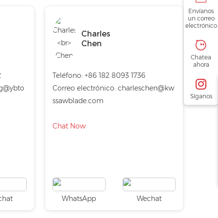
Envíanos
un correo
electrónico
Charles
Chen
Chatea
ahora
2
Teléfono:
+86 182 8093 1736
g@ybto
Correo electrónico:
charleschen@kw
Síganos
ssawblade.com
Chat Now
chat
WhatsApp
Wechat