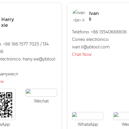
Ivan
li
Harry
xie
Teléfono: +86 13540668806
Correo electrónico:
: +86 186 1577 7025 / 134
ivan.li@ybtool.com
86
Chat Now
electrónico:
harry.xie@ybtool.
arryxiecn
ow
Wechat
sApp
WhatsApp
We