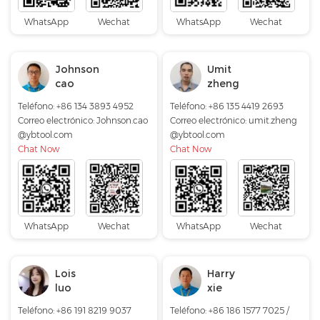
WhatsApp
Wechat
WhatsApp
Wechat
Johnson
Umit
cao
zheng
Teléfono: +86 134 3893 4952
Teléfono: +86 135 4419 2693
Correo electrónico:
Johnson.cao
Correo electrónico:
umit.zheng
@ybtool.com
@ybtool.com
Chat Now
Chat Now
WhatsApp
Wechat
WhatsApp
Wechat
Lois
Harry
luo
xie
Teléfono: +86 191 8219 9037
Teléfono: +86 186 1577 7025 /