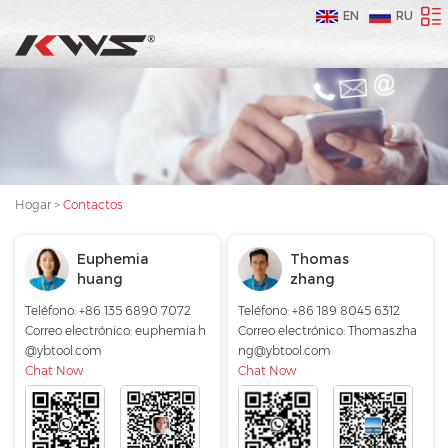
EN
RU
Hogar
>
Contactos
Euphemia
Thomas
huang
zhang
Teléfono: +86 135 6890 7072
Teléfono: +86 189 8045 6312
Correo electrónico:
euphemia.h
Correo electrónico:
Thomas.zha
@ybtool.com
ng@ybtool.com
Chat Now
Chat Now