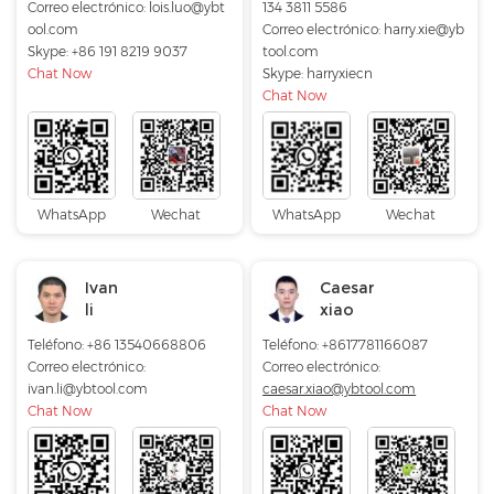
Correo electrónico:
lois.luo@ybt
134 3811 5586
ool.com
Correo electrónico:
harry.xie@yb
Skype:
+86 191 8219 9037
tool.com
Chat Now
Skype:
harryxiecn
Chat Now
WhatsApp
Wechat
WhatsApp
Wechat
Ivan
Caesar
li
xiao
Teléfono: +86 13540668806
Teléfono: +8617781166087
Correo electrónico:
Correo electrónico:
ivan.li@ybtool.com
caesar.xiao@ybtool.com
Chat Now
Chat Now