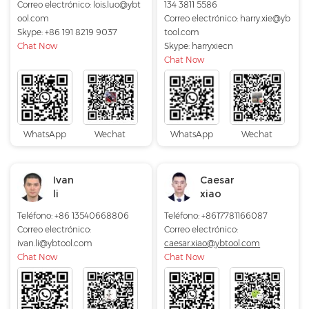
Correo electrónico:
lois.luo@ybt
134 3811 5586
ool.com
Correo electrónico:
harry.xie@yb
Skype:
+86 191 8219 9037
tool.com
Chat Now
Skype:
harryxiecn
Chat Now
WhatsApp
Wechat
WhatsApp
Wechat
Ivan
Caesar
li
xiao
Teléfono: +86 13540668806
Teléfono: +8617781166087
Correo electrónico:
Correo electrónico:
ivan.li@ybtool.com
caesar.xiao@ybtool.com
Chat Now
Chat Now