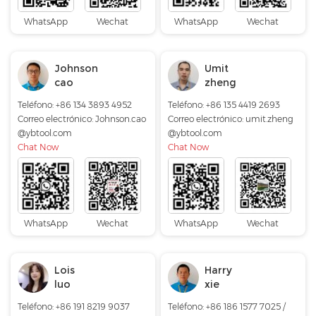
WhatsApp
Wechat
WhatsApp
Wechat
Johnson
Umit
cao
zheng
Teléfono: +86 134 3893 4952
Teléfono: +86 135 4419 2693
Correo electrónico:
Johnson.cao
Correo electrónico:
umit.zheng
@ybtool.com
@ybtool.com
Chat Now
Chat Now
WhatsApp
Wechat
WhatsApp
Wechat
Lois
Harry
luo
xie
Teléfono: +86 191 8219 9037
Teléfono: +86 186 1577 7025 /