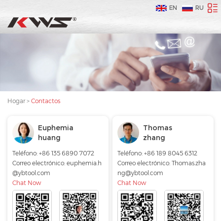
EN
RU
Hogar
>
Contactos
Euphemia
Thomas
huang
zhang
Teléfono: +86 135 6890 7072
Teléfono: +86 189 8045 6312
Correo electrónico:
euphemia.h
Correo electrónico:
Thomas.zha
@ybtool.com
ng@ybtool.com
Chat Now
Chat Now