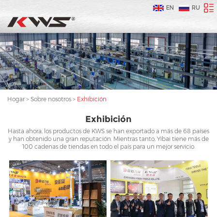
EN
RU
Hogar
>
Sobre nosotros
>
Exhibición
Exhibición
Hasta ahora, los productos de KWS se han exportado a más de 68 países
y han obtenido una gran reputación. Mientras tanto, Yibai tiene más de
100 cadenas de tiendas en todo el país para un mejor servicio.