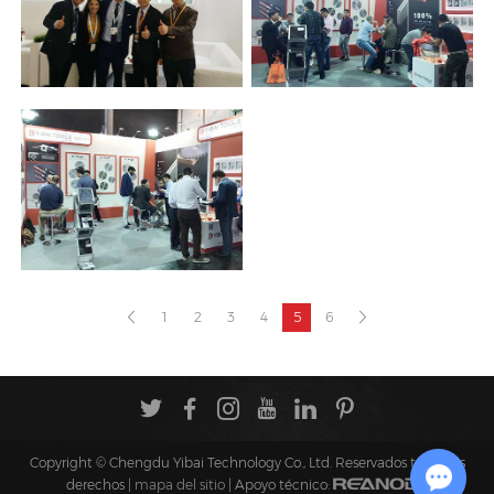
1
2
3
4
5
6
Copyright © Chengdu Yibai Technology Co., Ltd. Reservados todos los
derechos |
mapa del sitio
| Apoyo técnico: